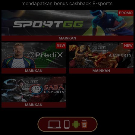
mendapatkan bonus cashback E-sports.
PROMO
MAINKAN
NEW
NEW
MAINKAN
MAINKAN
MAINKAN